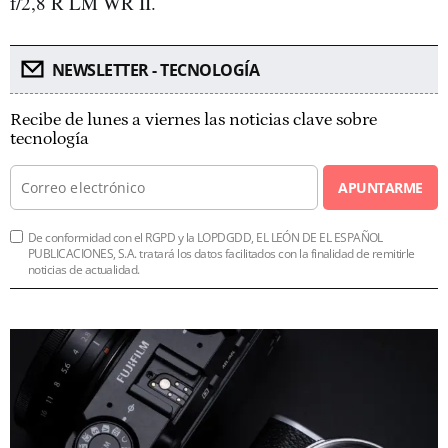
f/2,8 R LM WR II.
NEWSLETTER - TECNOLOGÍA
Recibe de lunes a viernes las noticias clave sobre
tecnología
APUNTARME
De conformidad con el RGPD y la LOPDGDD, EL LEÓN DE EL ESPAÑOL
PUBLICACIONES, S.A. tratará los datos facilitados con la finalidad de remitirle
noticias de actualidad.