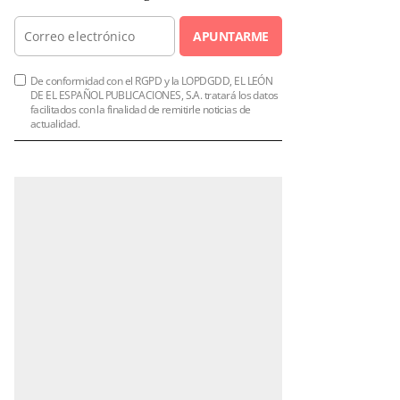
APUNTARME
De conformidad con el RGPD y la LOPDGDD, EL LEÓN
DE EL ESPAÑOL PUBLICACIONES, S.A. tratará los datos
facilitados con la finalidad de remitirle noticias de
actualidad.