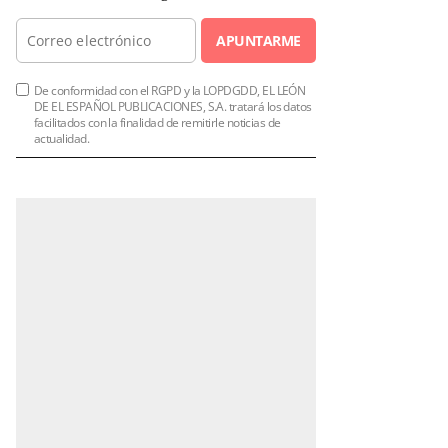
APUNTARME
De conformidad con el RGPD y la LOPDGDD, EL LEÓN
DE EL ESPAÑOL PUBLICACIONES, S.A. tratará los datos
facilitados con la finalidad de remitirle noticias de
actualidad.