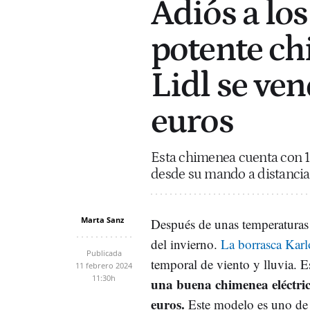
Adiós a los
potente ch
Lidl se ve
euros
Esta chimenea cuenta con 1
desde su mando a distancia 
Marta Sanz
Después de unas temperaturas
del invierno.
La borrasca Karl
Publicada
temporal de viento y lluvia. Es
11 febrero 2024
11:30h
una buena chimenea eléctri
euros.
Este modelo es uno de l