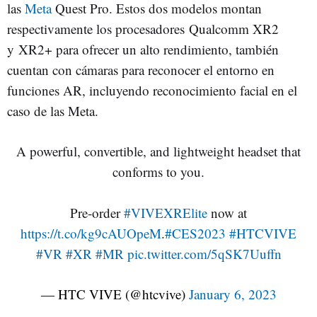
las
Meta
Quest Pro. Estos dos modelos montan
respectivamente los procesadores Qualcomm XR2
y XR2+ para ofrecer un alto rendimiento, también
cuentan con cámaras para reconocer el entorno en
funciones AR, incluyendo reconocimiento facial en el
caso de las Meta.
A powerful, convertible, and lightweight headset that
conforms to you.
Pre-order
#VIVEXRElite
now at
https://t.co/kg9cAUOpeM
.
#CES2023
#HTCVIVE
#VR
#XR
#MR
pic.twitter.com/5qSK7Uuffn
— HTC VIVE (@htcvive)
January 6, 2023