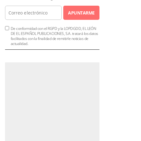
APUNTARME
De conformidad con el RGPD y la LOPDGDD, EL LEÓN
DE EL ESPAÑOL PUBLICACIONES, S.A. tratará los datos
facilitados con la finalidad de remitirle noticias de
actualidad.