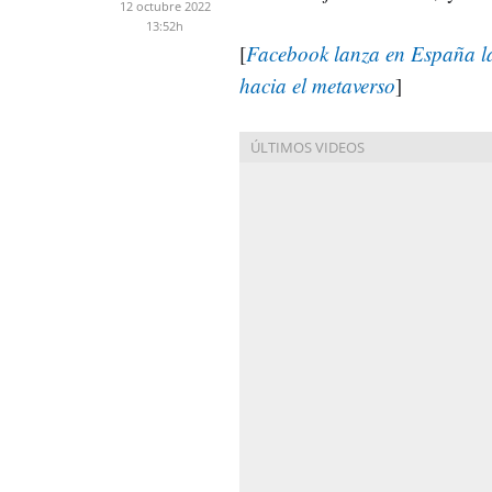
12 octubre 2022
13:52h
[
Facebook lanza en España la
hacia el metaverso
]