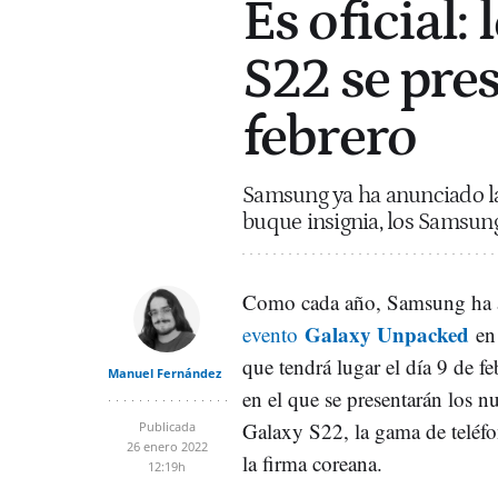
Es oficial
S22 se pres
febrero
Samsung ya ha anunciado la
buque insignia, los Samsung 
Como cada año, Samsung ha
Galaxy Unpacked
evento
en
que tendrá lugar el día 9 de fe
Manuel Fernández
en el que se presentarán los
Galaxy S22, la gama de teléfo
Publicada
26 enero 2022
la firma coreana.
12:19h