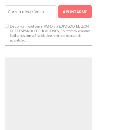
APUNTARME
De conformidad con el RGPD y la LOPDGDD, EL LEÓN
DE EL ESPAÑOL PUBLICACIONES, S.A. tratará los datos
facilitados con la finalidad de remitirle noticias de
actualidad.