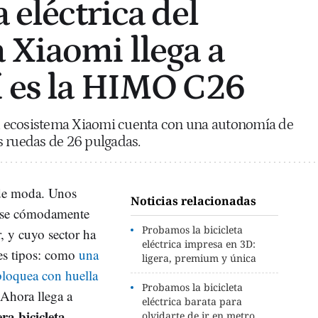
a eléctrica del
 Xiaomi llega a
í es la HIMO C26
del ecosistema Xiaomi cuenta con una autonomía de
s ruedas de 26 pulgadas.
n de moda. Unos
Noticias relacionadas
rse cómodamente
Probamos la bicicleta
, y cuyo sector ha
eléctrica impresa en 3D:
es tipos: como
una
ligera, premium y única
bloquea con huella
Probamos la bicicleta
 Ahora llega a
eléctrica barata para
a bicicleta
olvidarte de ir en metro