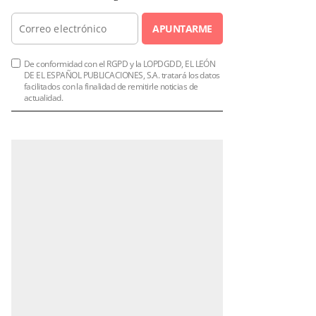
APUNTARME
De conformidad con el RGPD y la LOPDGDD, EL LEÓN
DE EL ESPAÑOL PUBLICACIONES, S.A. tratará los datos
facilitados con la finalidad de remitirle noticias de
actualidad.