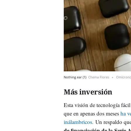
Nothing ear (1)
Chema Flores
Omicron
Más inversión
Esta visión de tecnología fác
que en apenas dos meses
ha v
inálambricos.
Un respaldo que
de financiación de la Serie 