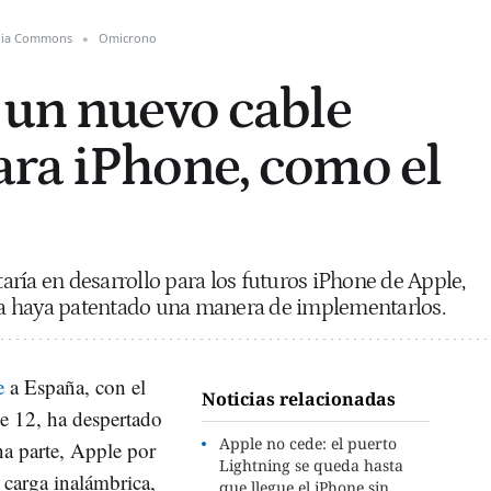
dia Commons
Omicrono
 un nuevo cable
ra iPhone, como el
ría en desarrollo para los futuros iPhone de Apple,
a haya patentado una manera de implementarlos.
e
a España, con el
Noticias relacionadas
e 12, ha despertado
Apple no cede: el puerto
a parte, Apple por
Lightning se queda hasta
a carga inalámbrica,
que llegue el iPhone sin