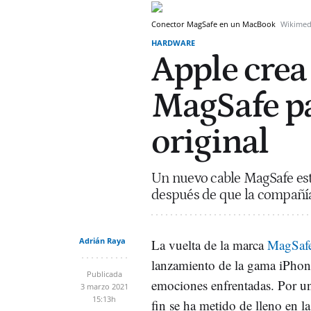
Conector MagSafe en un MacBook
Wikime
HARDWARE
Apple crea
MagSafe pa
original
Un nuevo cable MagSafe esta
después de que la compañí
Adrián Raya
La vuelta de la marca
MagSaf
lanzamiento de la gama iPhon
Publicada
emociones enfrentadas. Por un
3 marzo 2021
15:13h
fin se ha metido de lleno en l