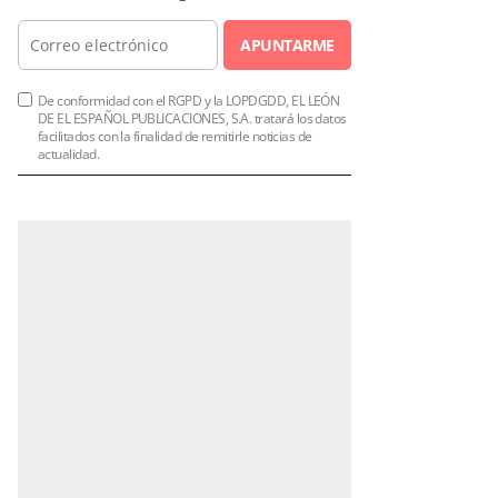
APUNTARME
De conformidad con el RGPD y la LOPDGDD, EL LEÓN
DE EL ESPAÑOL PUBLICACIONES, S.A. tratará los datos
facilitados con la finalidad de remitirle noticias de
actualidad.