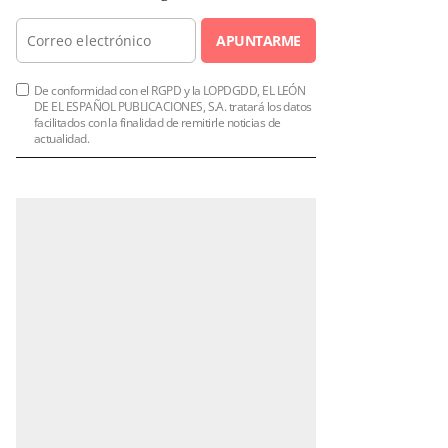
APUNTARME
De conformidad con el RGPD y la LOPDGDD, EL LEÓN
DE EL ESPAÑOL PUBLICACIONES, S.A. tratará los datos
facilitados con la finalidad de remitirle noticias de
actualidad.