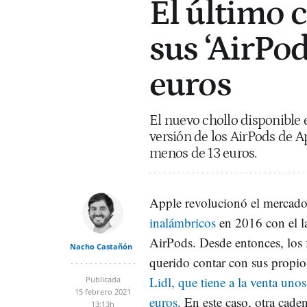
El último 
sus ‘AirPo
euros
El nuevo chollo disponible
versión de los AirPods de A
menos de 13 euros.
Apple revolucionó el mercado
inalámbricos
en 2016 con el l
AirPods. Desde entonces, los 
Nacho Castañón
querido contar con sus propi
Lidl, que tiene a la venta uno
Publicada
15 febrero 2021
euros
. En este caso, otra cad
13:13h