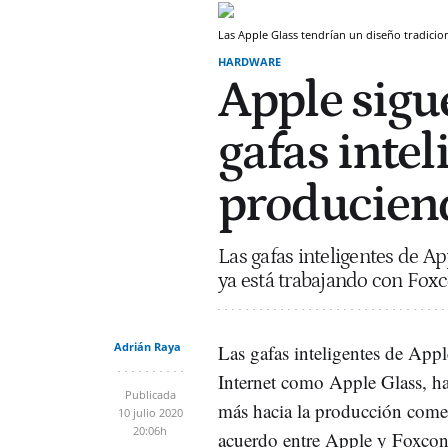
Las Apple Glass tendrían un diseño tradicio
HARDWARE
Apple sigu
gafas intel
produciend
Las gafas inteligentes de A
ya está trabajando con Foxc
Adrián Raya
Las gafas inteligentes de App
Internet como Apple Glass, h
Publicada
más hacia la producción comer
10 julio 2020
20:06h
acuerdo entre Apple y Foxcon