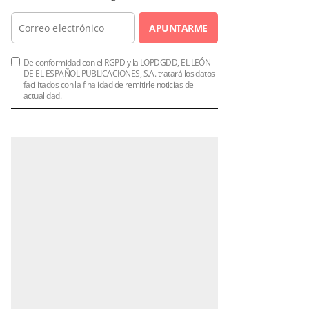
APUNTARME
De conformidad con el RGPD y la LOPDGDD, EL LEÓN
DE EL ESPAÑOL PUBLICACIONES, S.A. tratará los datos
facilitados con la finalidad de remitirle noticias de
actualidad.