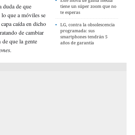
Este móvil de gama media
a duda de que
tiene un súper zoom que no
te esperas
lo que a móviles se
 capa caída en dicho
LG, contra la obsolescencia
programada: sus
 tratando de cambiar
smartphones tendrán 5
n de que la gente
años de garantía
ones
.