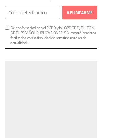
APUNTARME
De conformidad con el RGPD y la LOPDGDD, EL LEÓN
DE EL ESPAÑOL PUBLICACIONES, S.A. tratará los datos
facilitados con la finalidad de remitirle noticias de
actualidad.