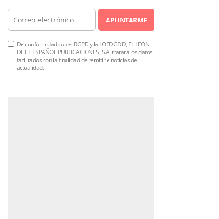
APUNTARME
De conformidad con el RGPD y la LOPDGDD, EL LEÓN
DE EL ESPAÑOL PUBLICACIONES, S.A. tratará los datos
facilitados con la finalidad de remitirle noticias de
actualidad.