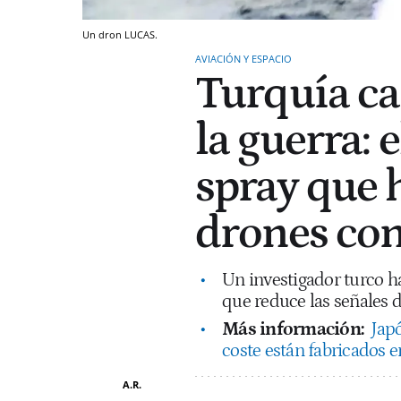
Un dron LUCAS.
AVIACIÓN Y ESPACIO
Turquía ca
la guerra: 
spray que h
drones con
Un investigador turco h
que reduce las señales d
Más información:
Jap
coste están fabricados 
A.R.