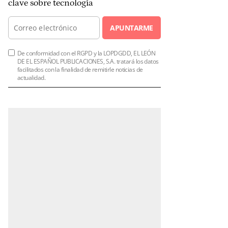
clave sobre tecnología
APUNTARME
De conformidad con el RGPD y la LOPDGDD, EL LEÓN
DE EL ESPAÑOL PUBLICACIONES, S.A. tratará los datos
facilitados con la finalidad de remitirle noticias de
actualidad.