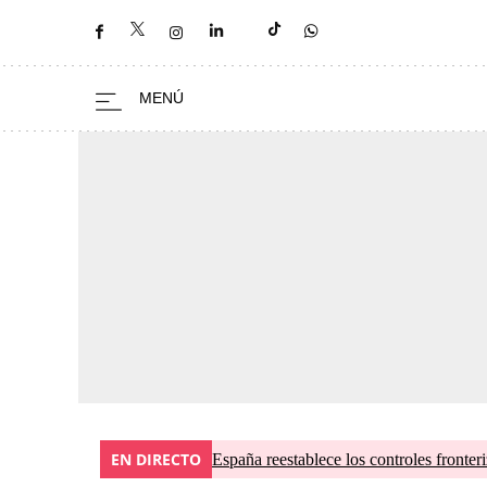
EN DIRECTO
España reestablece los controles fronteri