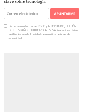
clave sobre tecnología
APUNTARME
De conformidad con el RGPD y la LOPDGDD, EL LEÓN
DE EL ESPAÑOL PUBLICACIONES, S.A. tratará los datos
facilitados con la finalidad de remitirle noticias de
actualidad.