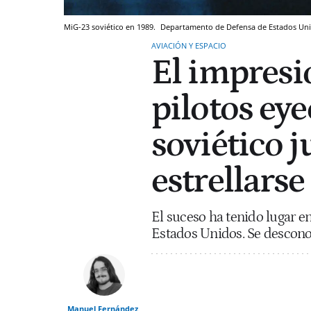
MiG-23 soviético en 1989.
Departamento de Defensa de Estados Un
AVIACIÓN Y ESPACIO
El impresi
pilotos ey
soviético j
estrellarse
El suceso ha tenido lugar 
Estados Unidos. Se desconoc
Manuel Fernández