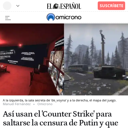
A la izquierda, la sala secreta de 'de_voyna' y a la derecha, el mapa del juego.
Manuel Fernández
Omicrono
Así usan el 'Counter Strike' para
saltarse la censura de Putin y que