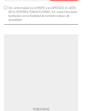
De conformidad con el RGPD y la LOPDGDD, EL LEÓN
DE EL ESPAÑOL PUBLICACIONES, S.A. tratará los datos
facilitados con la finalidad de remitirle noticias de
actualidad.