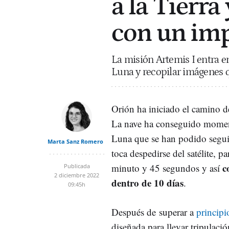
a la Tierra
con un imp
La misión Artemis I entra en 
Luna y recopilar imágenes qu
Orión ha iniciado el camino d
La nave ha conseguido momento
Luna que se han podido segu
Marta Sanz Romero
toca despedirse del satélite, 
c
minuto y 45 segundos y así
Publicada
2 diciembre 2022
dentro de 10 días
.
09:45h
Después de superar a
principi
diseñada para llevar tripulaci