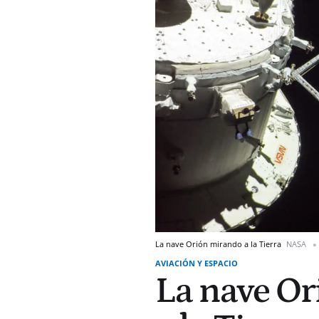
La nave Orión mirando a la Tierra
NASA
AVIACIÓN Y ESPACIO
La nave Or