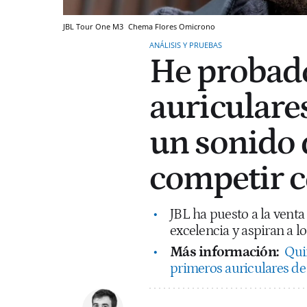
JBL Tour One M3
Chema Flores
Omicrono
ANÁLISIS Y PRUEBAS
He probado
auriculare
un sonido 
competir c
JBL ha puesto a la vent
excelencia y aspiran a l
Más información:
Qui
primeros auriculares de