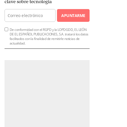
clave sobre tecnología
APUNTARME
De conformidad con el RGPD y la LOPDGDD, EL LEÓN
DE EL ESPAÑOL PUBLICACIONES, S.A. tratará los datos
facilitados con la finalidad de remitirle noticias de
actualidad.