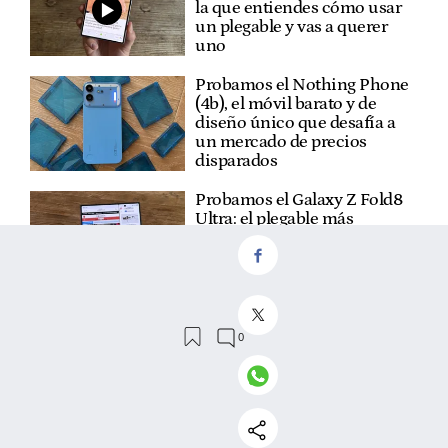
la que entiendes cómo usar
un plegable y vas a querer
uno
Probamos el Nothing Phone
(4b), el móvil barato y de
diseño único que desafía a
un mercado de precios
disparados
Probamos el Galaxy Z Fold8
Ultra: el plegable más
ambicioso de Samsung es la
máquina de productividad
definitiva
Probamos el Galaxy Watch9,
el ligerísimo reloj de
Samsung que te olvidas que
llevas puesto y quiere
mejorar tu salud