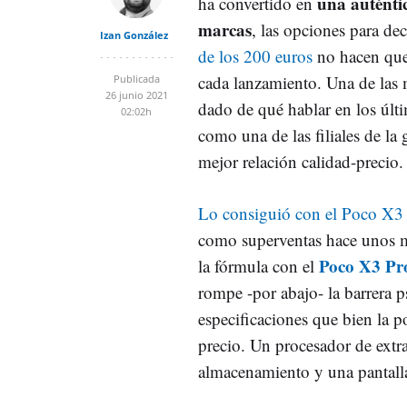
una auténtic
ha convertido en
marcas
, las opciones para dec
Izan González
de los 200 euros
no hacen que
cada lanzamiento. Una de las
Publicada
26 junio 2021
dado de qué hablar en los últ
02:02h
como una de las filiales de la
mejor relación calidad-precio.
Lo consiguió con el Poco X
como superventas hace unos m
Poco X3 Pro
la fórmula con el
rompe -por abajo- la barrera p
especificaciones que bien la p
precio. Un procesador de ext
almacenamiento y una pantall