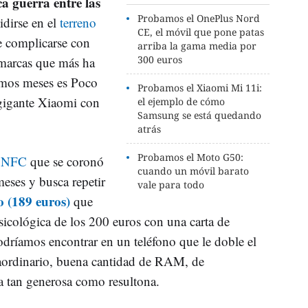
a guerra entre las
Probamos el OnePlus Nord
idirse en el
terreno
CE, el móvil que pone patas
 complicarse con
arriba la gama media por
300 euros
 marcas que más ha
imos meses es Poco
Probamos el Xiaomi Mi 11i:
 gigante Xiaomi con
el ejemplo de cómo
Samsung se está quedando
atrás
Probamos el Moto G50:
3 NFC
que se coronó
cuando un móvil barato
eses y busca repetir
vale para todo
 (189 euros)
que
sicológica de los 200 euros con una carta de
odríamos encontrar en un teléfono que le doble el
raordinario, buena cantidad de RAM, de
a tan generosa como resultona.