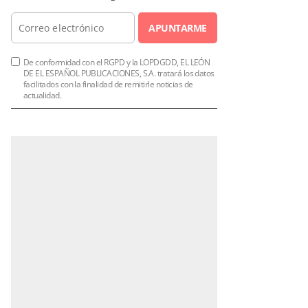
APUNTARME
De conformidad con el RGPD y la LOPDGDD, EL LEÓN
DE EL ESPAÑOL PUBLICACIONES, S.A. tratará los datos
facilitados con la finalidad de remitirle noticias de
actualidad.