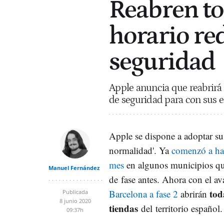
Reabren to
horario re
seguridad
Apple anuncia que reabrirá
de seguridad para con sus e
Apple se dispone a adoptar su
normalidad'. Ya
comenzó a hac
mes
en algunos municipios q
Manuel Fernández
de fase antes. Ahora con el a
tod
Barcelona a fase 2
abrirán
Publicada
8 junio 2020
tiendas
del territorio español.
09:37h