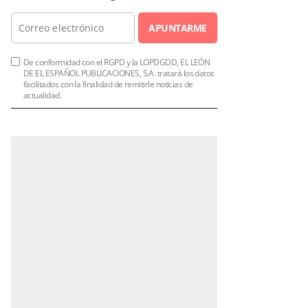
APUNTARME
De conformidad con el RGPD y la LOPDGDD, EL LEÓN
DE EL ESPAÑOL PUBLICACIONES, S.A. tratará los datos
facilitados con la finalidad de remitirle noticias de
actualidad.