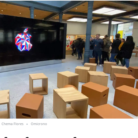
.
Chema Flores
Omicrono