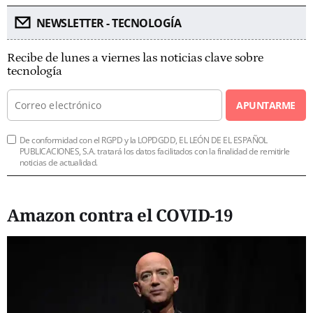
NEWSLETTER - TECNOLOGÍA
Recibe de lunes a viernes las noticias clave sobre
tecnología
APUNTARME
De conformidad con el RGPD y la LOPDGDD, EL LEÓN DE EL ESPAÑOL
PUBLICACIONES, S.A. tratará los datos facilitados con la finalidad de remitirle
noticias de actualidad.
Amazon contra el COVID-19