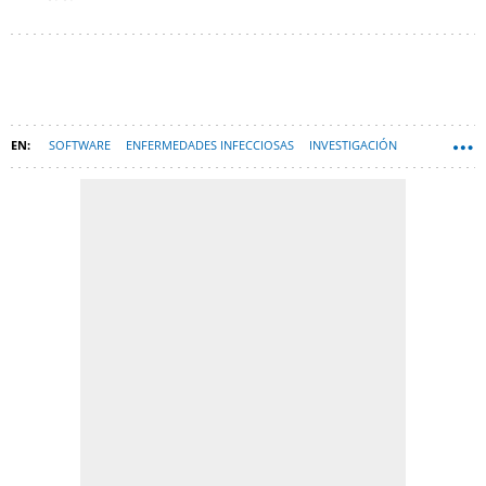
SOFTWARE
ENFERMEDADES INFECCIOSAS
INVESTIGACIÓN
TECNOLOGÍA
NVIDIA
SOFTWARE LIBRE
INFECCIONES
CORONAVIRUS