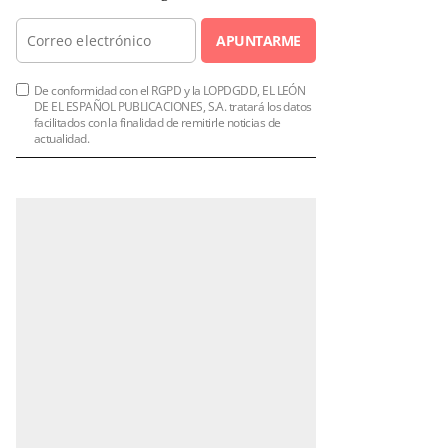
APUNTARME
De conformidad con el RGPD y la LOPDGDD, EL LEÓN
DE EL ESPAÑOL PUBLICACIONES, S.A. tratará los datos
facilitados con la finalidad de remitirle noticias de
actualidad.