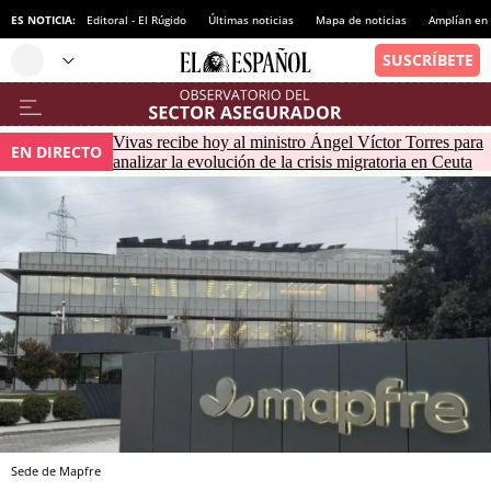
ES NOTICIA:
Editoral - El Rúgido
Últimas noticias
Mapa de noticias
Amplían en
Vivas recibe hoy al ministro Ángel Víctor Torres para
EN DIRECTO
analizar la evolución de la crisis migratoria en Ceuta
Sede de Mapfre