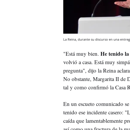
La Reina, durante su discurso en una entr
He tenido la
"Está muy bien.
volvió a casa. Está muy simpát
pregunta", dijo la Reina acla
No obstante, Margarita II de D
tal y como confirmó la Casa Re
En un escueto comunicado se 
tenido ese incidente casero: "
L
caída que lamentablemente p
así como una fractura de la m