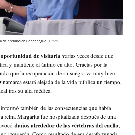
ega de premios en Copenhague.
Gtres
 oportunidad de visitarla v
arias
veces desde que
ica y mantiene el ánimo en alto. Gracias por la
rando que la recuperación de su suegra va muy bien.
inamarca estará alejada de la vida pública un tiempo,
al tras su alta médica.
informó también de las consecuencias que había
a reina Margarita fue hospitalizada después de una
daños alrededor de las vértebras del cuello
rovocó
,
ano izquierda. Como resultado de esa desafortunada