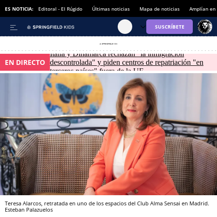
ES NOTICIA:
Editoral - El Rúgido
Últimas noticias
Mapa de noticias
Amplían en
Italia y Dinamarca rechazan "la inmigración
EN DIRECTO
descontrolada" y piden centros de repatriación "en
terceros países" fuera de la UE
Teresa Alarcos, retratada en uno de los espacios del Club Alma Sensai en Madrid.
Esteban Palazuelos