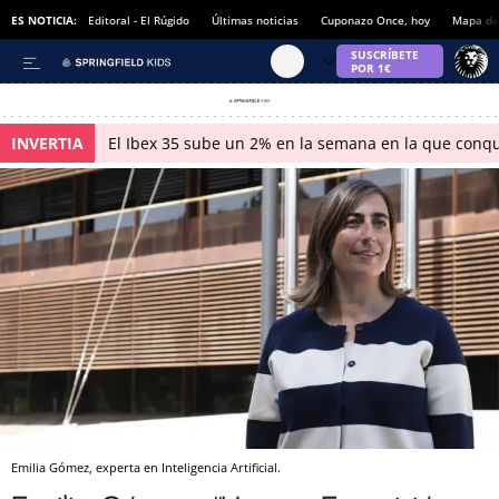
ES NOTICIA:
Editoral - El Rúgido
Últimas noticias
Cuponazo Once, hoy
Mapa de 
INVERTIA
El Ibex 35 sube un 2% en la semana en la que conqu
Emilia Gómez, experta en Inteligencia Artificial.