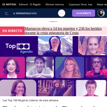
ES NOTICIA:
Editoral - El Rúgido
Últimas noticias
Cuponazo Once, hoy
Mapa de 
Marruecos eleva a 14 los muertos y 236 los heridos
EN DIRECTO
durante la crisis migratoria de Ceuta
'Las Top 100 Mujeres Líderes' de esta semana