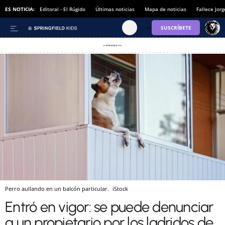
ES NOTICIA:
Editoral - El Rúgido
Últimas noticias
Mapa de noticias
Fallece Jor
Perro aullando en un balcón particular.
iStock
Entró en vigor: se puede denunciar
a un propietario por los ladridos de