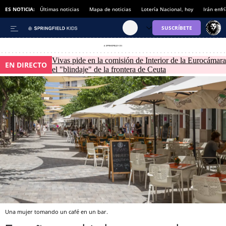
ES NOTICIA:
Últimas noticias
Mapa de noticias
Lotería Nacional, hoy
Irán enfr
Vivas pide en la comisión de Interior de la Eurocámara
EN DIRECTO
el "blindaje" de la frontera de Ceuta
Una mujer tomando un café en un bar.