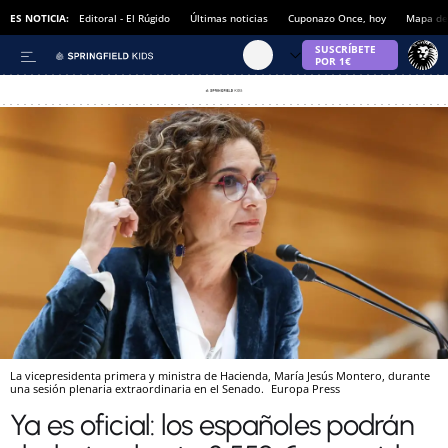
ES NOTICIA:
Editoral - El Rúgido
Últimas noticias
Cuponazo Once, hoy
Mapa de 
La vicepresidenta primera y ministra de Hacienda, María Jesús Montero, durante
una sesión plenaria extraordinaria en el Senado.
Europa Press
Ya es oficial: los españoles podrán