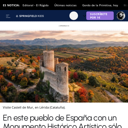
ES NOTICIA:
Editoral - El Rúgido
Últimas noticias
Gordo de la Primitiva, hoy
Ma
Visite Castell de Mur, en Lérida (Cataluña).
En este pueblo de España con un
Monumento Histórico Artístico sólo