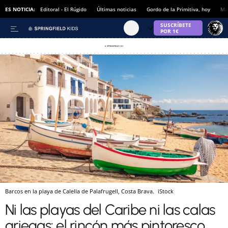
ES NOTICIA:
Editoral - El Rúgido
Últimas noticias
Gordo de la Primitiva, hoy
Ma
Barcos en la playa de Calella de Palafrugell, Costa Brava.
iStock
Ni las playas del Caribe ni las calas
griegas: el rincón más pintoresco