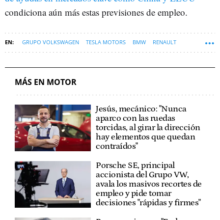
condiciona aún más estas previsiones de empleo.
GRUPO VOLKSWAGEN
TESLA MOTORS
BMW
RENAULT
TOYOTA
MERCEDES BENZ
COCHE ELÉCTRICO
INDUSTRIA AUTOMOVILÍSTICA
GRUPO STELLANTIS
BYD
STELLANTIS
MÁS EN MOTOR
TESLA
Jesús, mecánico: "Nunca
aparco con las ruedas
torcidas, al girar la dirección
hay elementos que quedan
contraídos"
Porsche SE, principal
accionista del Grupo VW,
avala los masivos recortes de
empleo y pide tomar
decisiones "rápidas y firmes"