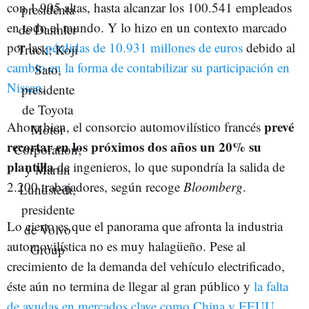
con 1.905 altas, hasta alcanzar los 100.541 empleados
en todo el mundo. Y lo hizo en un contexto marcado
por las
pérdidas de 10.931 millones de euros
debido al
cambio en la forma de contabilizar su participación en
Nissan
.
prevé
Ahora bien, el consorcio automovilístico francés
recortar en los próximos dos años un 20% su
plantilla
de ingenieros, lo que supondría la salida de
2.200 trabajadores, según recoge
Bloomberg
.
Lo cierto es que el panorama que afronta la industria
automovilística no es muy halagüeño. Pese al
crecimiento de la demanda del vehículo electrificado,
éste aún no termina de llegar al gran público y
la falta
de ayudas en mercados clave como China y EEUU