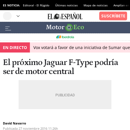
ES NOTICIA:
Editoral - El Rúgido
Últimas noticias
Mapa de noticias
Amplían en
EN DIRECTO
Vox votará a favor de una iniciativa de Sumar qu
El próximo Jaguar F-Type podría
ser de motor central
David Navarro
Publicada
27 noviembre 2016
11:26h