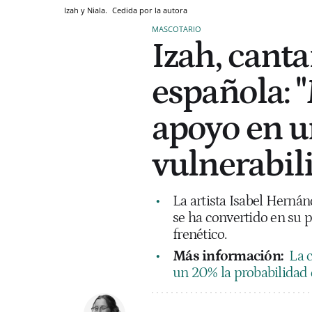
Izah y Niala.
Cedida por la autora
MASCOTARIO
Izah, cant
española: 
apoyo en 
vulnerabil
La artista Isabel Herná
se ha convertido en su 
frenético.
Más información:
La 
un 20% la probabilidad 