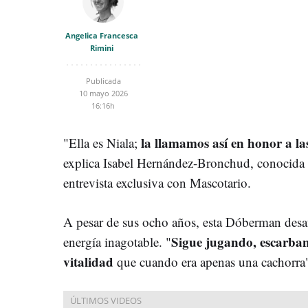
Angelica Francesca
Rimini
Publicada
10 mayo 2026
16:16h
la llamamos así en honor a las
"Ella es Niala;
explica Isabel Hernández-Bronchud, conocida 
entrevista exclusiva con Mascotario.
A pesar de sus ocho años, esta Dóberman desaf
Sigue jugando, escarba
energía inagotable. "
vitalidad
que cuando era apenas una cachorra",