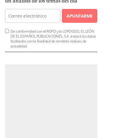
un análisis de los temas del día
APUNTARME
De conformidad con el RGPD y la LOPDGDD, EL LEÓN
DE EL ESPAÑOL PUBLICACIONES, S.A. tratará los datos
facilitados con la finalidad de remitirle noticias de
actualidad.