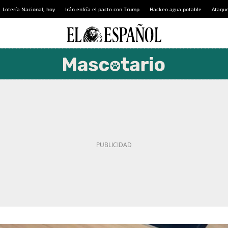
Lotería Nacional, hoy
Irán enfría el pacto con Trump
Hackeo agua potable
Ataque