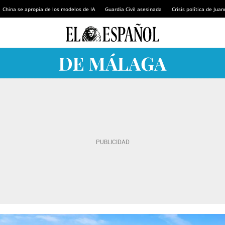
China se apropia de los modelos de IA
Guardia Civil asesinada
Crisis política de Ju