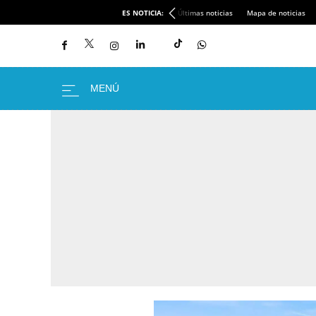
ES NOTICIA:
Últimas noticias
Mapa de noticias