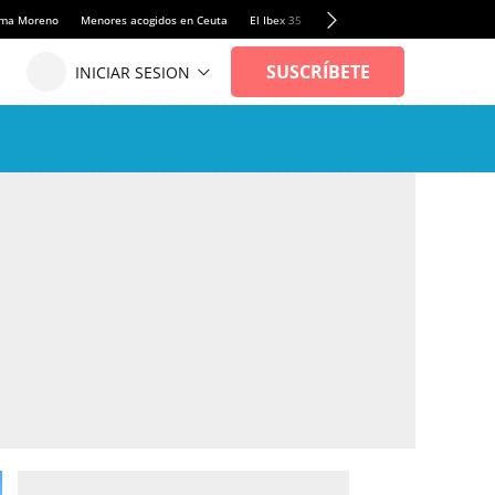
anma Moreno
Menores acogidos en Ceuta
El Ibex 35
Llamadas de alerta Sánchez