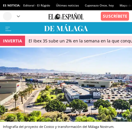
ES NOTICIA:
Editoral - El Rúgido
Últimas noticias
Cuponazo Once, hoy
Mapa de 
INVERTIA
El Ibex 35 sube un 2% en la semana en la que conqu
Infografía del proyecto de Costco y transformación del Málaga Nostrum.