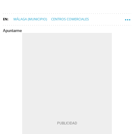
MÁLAGA (MUNICIPIO)
CENTROS COMERCIALES
AYUNTAMIENTO DE MÁLAGA
CONSTRUYENDO MÁLAGA
Apuntarme