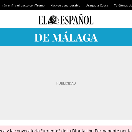
Irán enfría el pacto con Trump
Hackeo agua potable
Ataque a Ceuta
Teléfonos d
ca y la convocatoria "urgente" de la Diputación Permanente por la