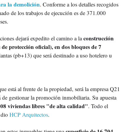
ara la demolición
. Conforme a los detalles recogidos
imado de los trabajos de ejecución es de 371.000
ses.
construcción
aciones dejará expedito el camino a la
 de protección oficial), en dos bloques de 7
plantas (pb+13) que será destinado a uso hotelero u
ue está al frente de la propiedad, será la empresa Q21
á de gestionar la promoción inmobiliaria. Su apuesta
08 viviendas libres "de alta calidad"
. Todo el
tudio
HCP Arquitectos
.
superficie de 16.704
ntan estos inmuebles tiene una