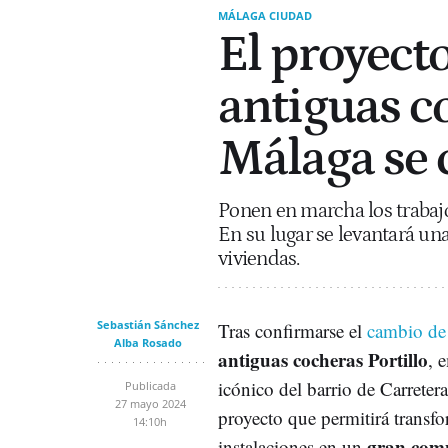
MÁLAGA CIUDAD
El proyecto
antiguas c
Málaga se 
Ponen en marcha los trabajo
En su lugar se levantará una
viviendas.
Sebastián Sánchez
Tras confirmarse el
cambio de
Alba Rosado
antiguas cocheras Portillo
, 
icónico del barrio de Carretera
Publicada
27 mayo 2024
proyecto que permitirá transfo
14:10h
gran comp
instalaciones en un