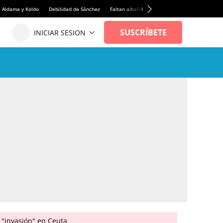
e Aldama y Koldo
Debilidad de Sánchez
Faltan albañiles
Rentabilidad de la viviend
 "invasión" en Ceuta