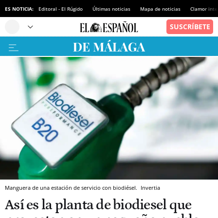
ES NOTICIA:
Editoral - El Rúgido
Últimas noticias
Mapa de noticias
Clamor inte
Manguera de una estación de servicio con biodiésel.
Invertia
Así es la planta de biodiesel que