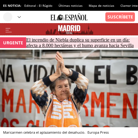
ES NOTICIA:
Editoral - El Rúgido
Últimas noticias
Mapa de noticias
Clamor inte
El incendio de Niebla duplica su superficie en un día:
URGENTE
afecta a 8.000 hectáreas y el humo avanza hacia Sevilla
Maricarmen celebra el aplazamiento del desahucio.
Europa Press