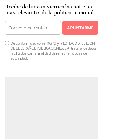
Recibe de lunes a viernes las noticias
más relevantes de la política nacional
APUNTARME
De conformidad con el RGPD y la LOPDGDD, EL LEÓN
DE EL ESPAÑOL PUBLICACIONES, S.A. tratará los datos
facilitados con la finalidad de remitirle noticias de
actualidad.