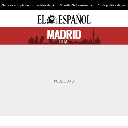
China se apropia de los modelos de IA
Guardia Civil asesinada
Crisis política de Ju