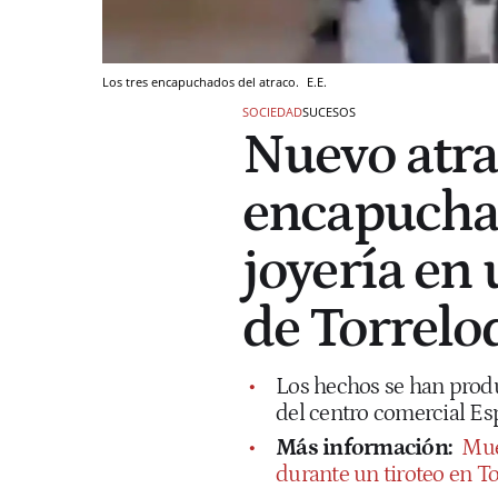
Los tres encapuchados del atraco.
E.E.
SOCIEDAD
SUCESOS
Nuevo atra
encapucha
joyería en
de Torrelo
Los hechos se han produc
del centro comercial Es
Más información:
Mue
durante un tiroteo en T