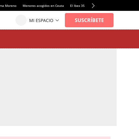
anma Moreno
Menores acogidos en Ceuta
El Ibex 35
Llamadas de alerta Sánchez