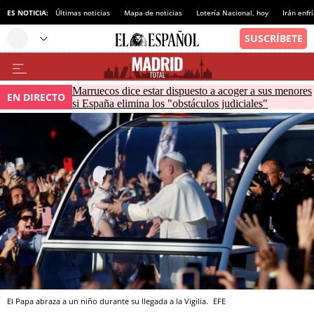
ES NOTICIA:
Últimas noticias
Mapa de noticias
Lotería Nacional, hoy
Irán enfr
Marruecos dice estar dispuesto a acoger a sus menores
EN DIRECTO
si España elimina los "obstáculos judiciales"
El Papa abraza a un niño durante su llegada a la Vigilia.
EFE