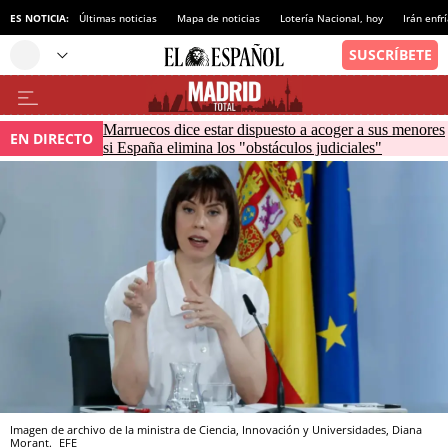
ES NOTICIA:
Últimas noticias
Mapa de noticias
Lotería Nacional, hoy
Irán enfr
Marruecos dice estar dispuesto a acoger a sus menores
EN DIRECTO
si España elimina los "obstáculos judiciales"
Imagen de archivo de la ministra de Ciencia, Innovación y Universidades, Diana
Morant.
EFE