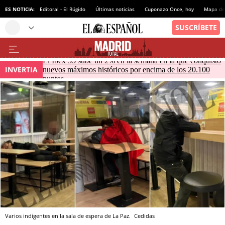
ES NOTICIA:
Editoral - El Rúgido
Últimas noticias
Cuponazo Once, hoy
Mapa de 
El Ibex 35 sube un 2% en la semana en la que conquistó
INVERTIA
nuevos máximos históricos por encima de los 20.100
puntos
Varios indigentes en la sala de espera de La Paz.
Cedidas