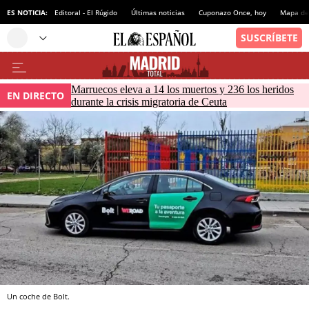
ES NOTICIA:
Editoral - El Rúgido
Últimas noticias
Cuponazo Once, hoy
Mapa de 
Marruecos eleva a 14 los muertos y 236 los heridos
EN DIRECTO
durante la crisis migratoria de Ceuta
Un coche de Bolt.