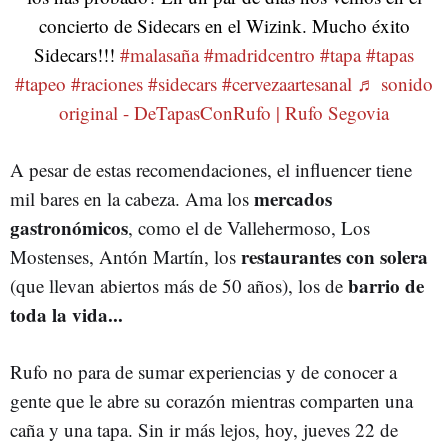
concierto de Sidecars en el Wizink. Mucho éxito
Sidecars!!!
#malasaña
#madridcentro
#tapa
#tapas
#tapeo
#raciones
#sidecars
#cervezaartesanal
♬ sonido
original - DeTapasConRufo | Rufo Segovia
A pesar de estas recomendaciones, el influencer tiene
mercados
mil bares en la cabeza. Ama los
gastronómicos
, como el de Vallehermoso, Los
restaurantes con solera
Mostenses, Antón Martín, los
barrio de
(que llevan abiertos más de 50 años), los de
toda la vida...
Rufo no para de sumar experiencias y de conocer a
gente que le abre su corazón mientras comparten una
caña y una tapa. Sin ir más lejos, hoy, jueves 22 de